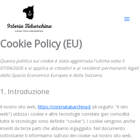
Consent
Prefer
Statist
Market
Vai
to
al
service
contenuto
varie
Cookie Policy (EU)
Questa politica sui cookie è stata aggiornata l'ultima volta il
07/04/2026 e si applica ai cittadini e ai residenti permanenti legali
dello Spazio Economico Europeo e della Svizzera.
1. Introduzione
Il nostro sito web,
https://osteriatabarchina.it
(di seguito: "il sito
web") utilizza i cookie e altre tecnologie correlate (per comodità
tutte le tecnologie sono definite "cookie"). I cookie vengono anche
inseriti da terze parti che abbiamo ingaggiato. Nel documento
sottostante ti informiamo sull'uso dei cookie sul nostro sito web.